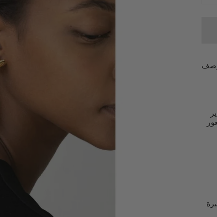
صف
تقدير
ور
برة