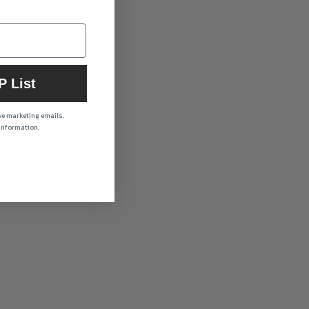
P List
ive marketing emails.
 information.