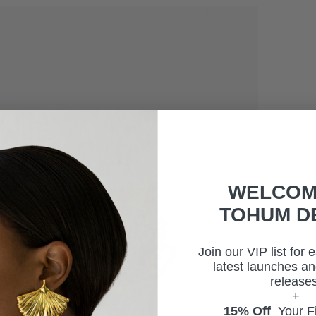
WELCOM
TOHUM D
Join our VIP list for 
latest launches an
releases
+
15% Off
Your Fi