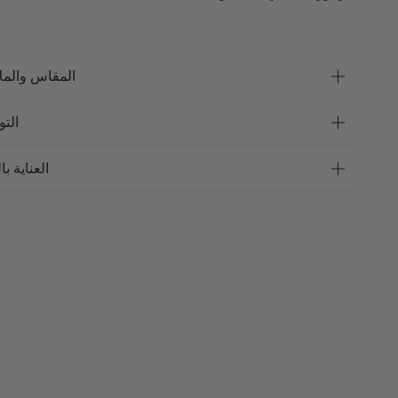
المقاس والمل
الت
العناية با