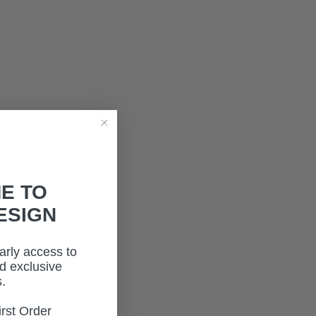
E TO
ESIGN
early access to
d exclusive
.
rst Order