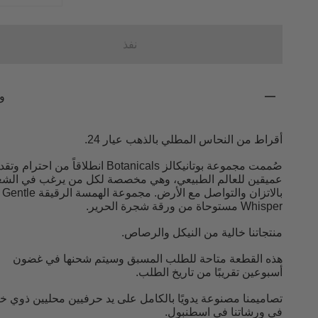
نفذ
و
أقراط من النحاس المطلي بالذهب عيار 24.
صُممت مجموعة بوتانيكالز Botanicals انطلاقاً من احترام و
عميقين للعالم الطبيعي، وهي مخصصة لكل من يرغب في الشع
بالاتزان والتواصل مع الأرض. مجموعة الهمسة الرقيقة Gentle
Whisper مستوحاة من ورقة شجرة الحرير.
منتجاتنا خالية من النيكل والرصاص.
هذه القطعة متاحة للطلب المسبق وسيتم شحنها في غضون
أسبوعين تقريبًا من تاريخ الطلب.
تصاميمنا مصنوعة يدويًا بالكامل على يد حرفيين محليين ذوي خ
في ورشاتنا في اسطنبول.