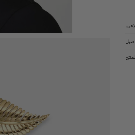
اءمة
وصيل
لمنتج