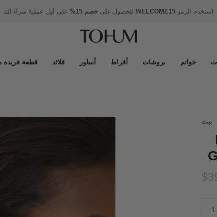
استخدم الرمز
WELCOME15
للحصول على
خصم 15%
على أول عملية شراء لك
ت
خواتم
بروشات
أقراط
أساور
قلائد
قطعة فريدة م
بيت
$3
كمية
1