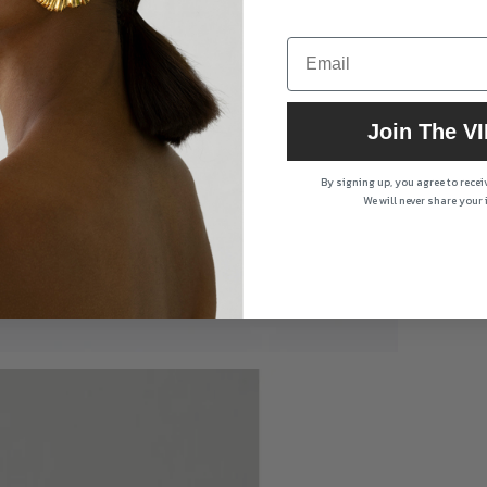
Join The VI
By signing up, you agree to rece
We will never share your