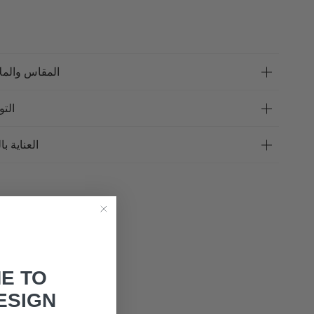
المقاس والمل
الت
العناية با
E TO
ESIGN