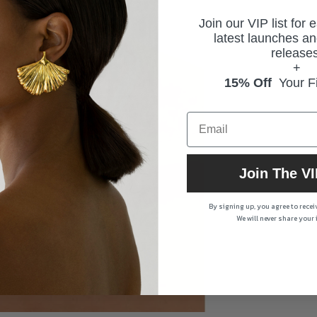
Join our VIP list for 
latest launches an
releases
+
15% Off
Your Fi
Join The VI
By signing up, you agree to rece
We will never share your