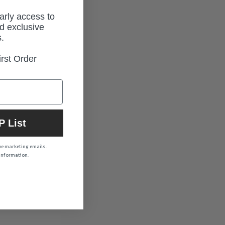
early access to
d exclusive
.
rst Order
P List
ive marketing emails.
 information.