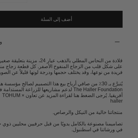
أضف إلى السلة
و
قلادة من النحاس المطلي بالذهب عيار 24، مزينة بتعليقة ص
على شكل قلب من الزجاج المنفوخ الأصفر. كل قطعة زجاج من
فريدة من نوعها، وقد يختلف حجمها ودرجة لونها قليلاً عن الصور
يُتبرَّع بـ 30٪ من صافي أرباح بيع هذا التصميم لصالح مؤسسة ه
The Haller Foundation لدعم مشاريعها للزراعة المستدامة
أفريقيا. يُرجى الضغط هنا لقراءة المزيد عن تعاون TOHUM ×
haller
منتجاتنا خالية من النيكل والرصاص.
تصاميمنا مصنوعة بالكامل يدويًا من قبل حرفيين محليين ذوي خ
في ورشاتنا في اسطنبول.