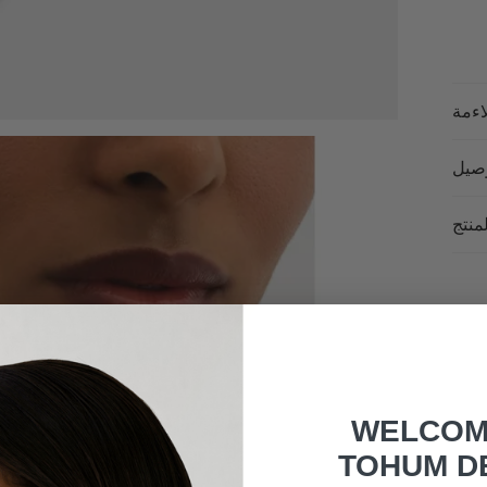
اءمة
وصيل
لمنتج
WELCOM
TOHUM D