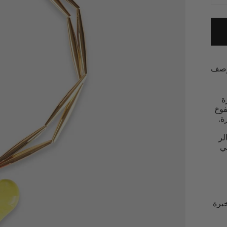
صف
غيرة
فوخ
ة.
الر
 في
برة