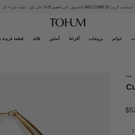
استخدم الرمز
WELCOME15
للحصول على
خصم 15%
على أول عملية شراء لك
ت
خواتم
بروشات
أقراط
أساور
قلائد
قطعة فريدة م
بيت
يمون Cuore
$5
كمية
1