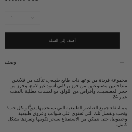
كمية
1
أضف إلى السلة
وصف
مجموعة فريدة من نوعها ذات طابع طبيعي، تتألف من قلادتين
متداخلتين مصنوعتين من خرز بركاني أسود غير لامع، وخرز من
حجر المغنسيت، وأقراص من اللؤلؤ، مع لمسات مطلية بالذهب
عيار 24.
يتم انتقاء جميع العناصر الطبيعية التي نستخدمها يدويًّا وبكل حب؛
ونحب ونفضل تلك التي تحتوي على شوائب وعروق طبيعية
وخطوط، حتى نتمكن من الاستمتاع بسحر تكوينها وتفردها بشكل
كامل.