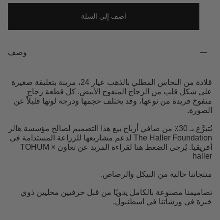
أضف إلى السلة
وصف
قلادة من النحاس المطلي بالذهب عيار 24، مزينة بتعليقة صغيرة
على شكل قلب من الزجاج المنفوخ الأبيض. كل قطعة زجاج
منفوخ فريدة من نوعها، وقد يختلف حجمها ودرجة لونها قليلاً عن
الصورة.
يُتبرَّع بـ 30٪ من صافي أرباح بيع هذا التصميم لصالح مؤسسة هالر
The Haller Foundation لدعم مشاريعها للزراعة المستدامة في
أفريقيا. يُرجى الضغط هنا لقراءة المزيد عن تعاون TOHUM ×
haller
منتجاتنا خالية من النيكل والرصاص.
تصاميمنا مصنوعة بالكامل يدويًا من قبل حرفيين محليين ذوي
خبرة في ورشاتنا في اسطنبول.