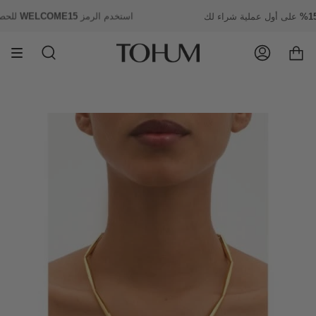
انتقل
15%
على أول عملية شراء لك
استخدم الرمز
WELCOME15
لل
إلى
المحتوى
حساب
يبحث