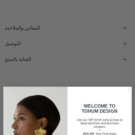
المقاس والملاءمة
التوصيل
العناية بالمنتج
الأسئلة الشائعة
WELCOME TO
TOHUM DESIGN
شحن
Join our VIP list for early access to
latest launches and exclusive
releases.
+
15% Off
Your First Order