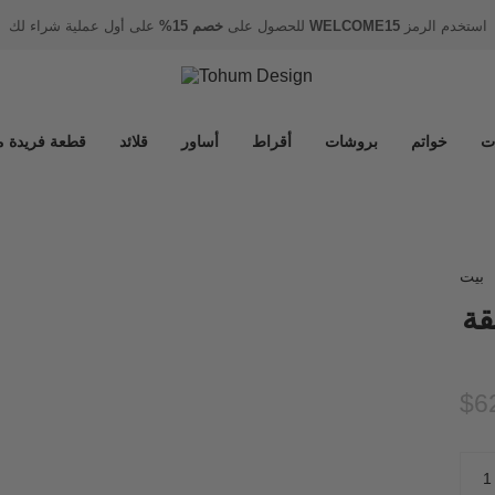
استخدم الرمز
WELCOME15
للحصول على
خصم 15%
على أول عملية شراء لك
ت
خواتم
بروشات
أقراط
أساور
قلائد
قطعة فريدة م
بيت
 تعليقة
$6
كمية
1