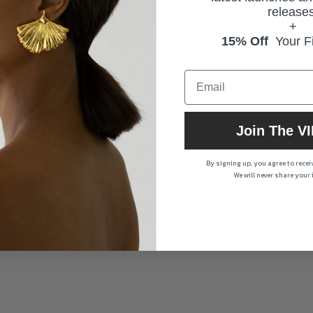
releases
+
15% Off
Your Fi
Join The VI
By signing up, you agree to rece
We will never share your