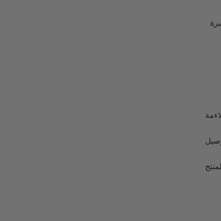
برة
اءمة
وصيل
لمنتج