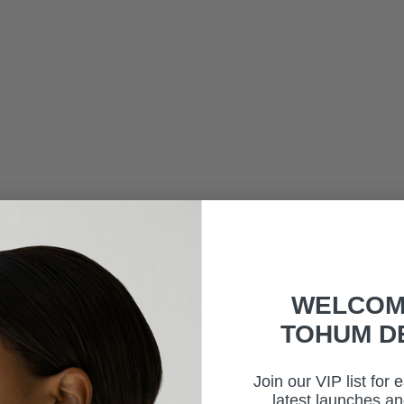
WELCOM
TOHUM D
Join our VIP list for 
latest launches an