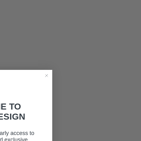
E TO
ESIGN
early access to
d exclusive