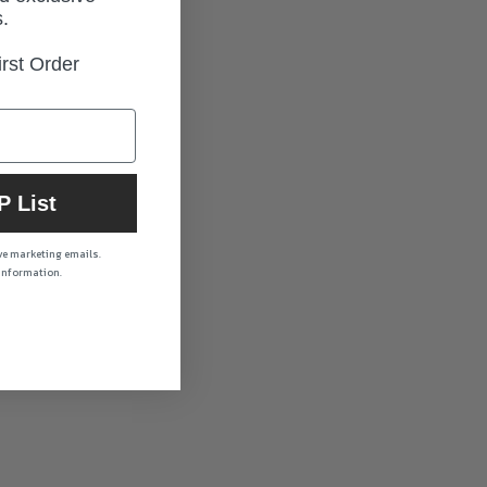
.
rst Order
P List
ive marketing emails.
 information.