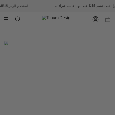
انتقل
صول على
خصم 15%
على أول عملية شراء لك
استخدم الرمز
15
إلى
المحتوى
حساب
يبحث