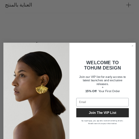
العناية بالمنتج
الأسئلة الشائعة
WELCOME TO
شحن
TOHUM DESIGN
Join our VIP list for early access to
latest launches and exclusive
releases.
معلومات عنا
+
15% Off
Your First Order
Join The VIP List
By signing up, you agree to receive marketing emails.
We will never share your information.
النشرة الإخبارية